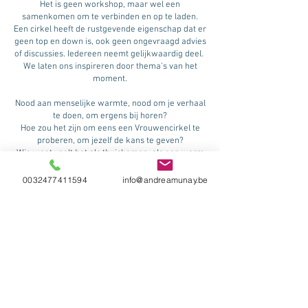
Het is geen workshop, maar wel een
samenkomen om te verbinden en op te laden.
Een cirkel heeft de rustgevende eigenschap dat er
geen top en down is, ook geen ongevraagd advies
of discussies. Iedereen neemt gelijkwaardig deel.
We laten ons inspireren door thema’s van het
moment.
Nood aan menselijke warmte, nood om je verhaal
te doen, om ergens bij horen?
Hoe zou het zijn om eens een Vrouwencirkel te
proberen, om jezelf de kans te geven?
Wie weet voelt het als thuiskomen, als een warm
deken om je heen.
0032477411594
info@andreamunay.be
Wanneer?
Nader te bepalen datum
Prijs: €35/cirkel
Meebrengen:
Matje, deken en hoofdkussen, pen
en papier
Programma:
Sharing
Breathwork
Energetisch lichaamswerk (yoga, tantra yoga,
qigong…met ademen als accent)