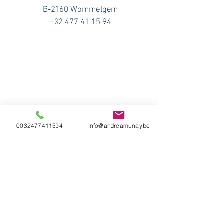
B-2160 Wommelgem
+32 477 41 15 94
0032477411594
info@andreamunay.be