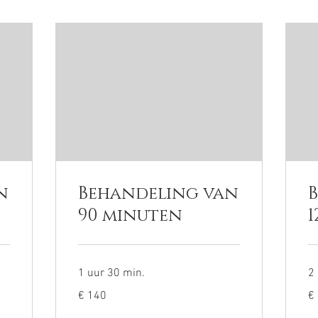
n
Behandeling van
90 minuten
1 uur 30 min.
2
140
18
€ 140
€
euro
eu