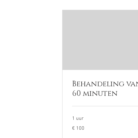
Behandeling va
60 minuten
1 uur
100
€ 100
euro