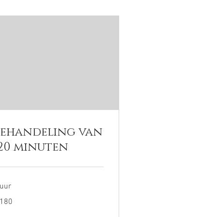
Behandeling van
120 minuten
 uur
0
 180
ro