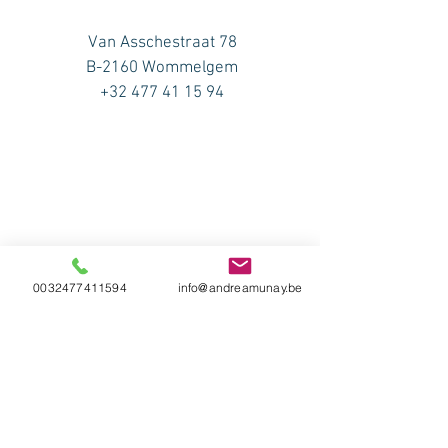
Van Asschestraat 78
B-2160 Wommelgem
+32 477 41 15 94
0032477411594
info@andreamunay.be